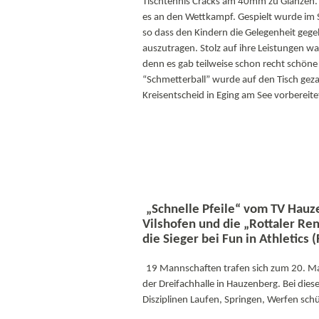
Tischtennis Cracks am 40mm zu Glänzen
es an den Wettkampf. Gespielt wurde im 
so dass den Kindern die Gelegenheit gege
auszutragen. Stolz auf ihre Leistungen wa
denn es gab teilweise schon recht schöne
“Schmetterball” wurde auf den Tisch gez
Kreisentscheid in Eging am See vorbereite
„Schnelle Pfeile“ vom TV Hauz
Vilshofen und die „Rottaler R
die Sieger bei Fun in Athletics 
19 Mannschaften trafen sich zum 20. Mal
der Dreifachhalle in Hauzenberg. Bei di
Disziplinen Laufen, Springen, Werfen sch