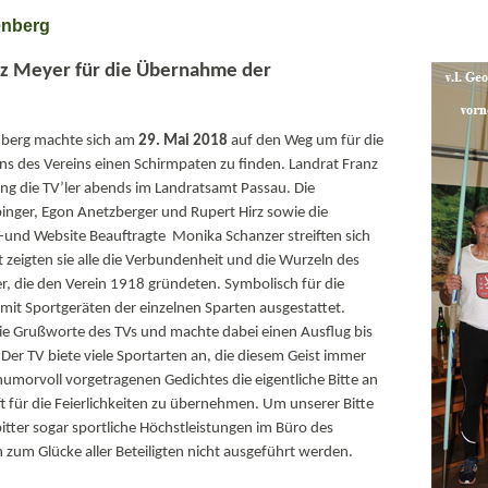
enberg
nz Meyer für die Übernahme der
nberg machte sich am
29. Mai 2018
auf den Weg um für die
ns des Vereins einen Schirmpaten zu finden. Landrat Franz
g die TV’ler abends im Landratsamt Passau. Die
nger, Egon Anetzberger und Rupert Hirz sowie die
-und Website Beauftragte Monika Schanzer streiften sich
 zeigten sie alle die Verbundenheit und die Wurzeln des
ner, die den Verein 1918 gründeten. Symbolisch für die
mit Sportgeräten der einzelnen Sparten ausgestattet.
 Grußworte des TVs und machte dabei einen Ausflug bis
Der TV biete viele Sportarten an, die diesem Geist immer
humorvoll vorgetragenen Gedichtes die eigentliche Bitte an
t für die Feierlichkeiten zu übernehmen. Um unserer Bitte
itter sogar sportliche Höchstleistungen im Büro des
zum Glücke aller Beteiligten nicht ausgeführt werden.