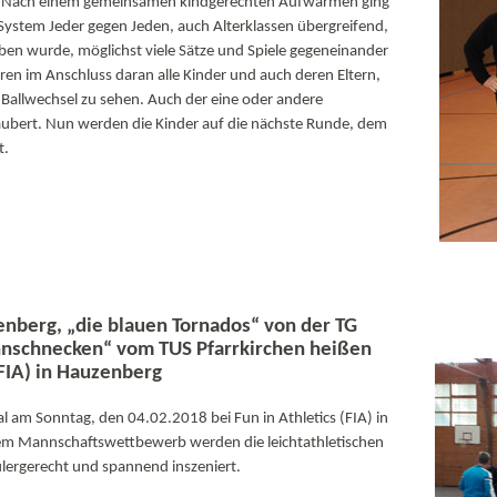
. Nach einem gemeinsamen kindgerechten Aufwärmen ging
System Jeder gegen Jeden, auch Alterklassen übergreifend,
ben wurde, möglichst viele Sätze und Spiele gegeneinander
ren im Anschluss daran alle Kinder und auch deren Eltern,
 Ballwechsel zu sehen. Auch der eine oder andere
aubert. Nun werden die Kinder auf die nächste Runde, dem
t.
enberg, „die blauen Tornados“ von der TG
ennschnecken“ vom TUS Pfarrkirchen heißen
(FIA) in Hauzenberg
 am Sonntag, den 04.02.2018 bei Fun in Athletics (FIA) in
esem Mannschaftswettbewerb werden die leichtathletischen
ülergerecht und spannend inszeniert.