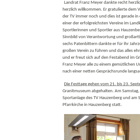
Landrat Franz Meyer dankte recht herzl
herzlich willkommen. Er gratulierte dem 
der TV immer noch und dies ist gerade in de
einer der erfolgreichsten Vereine im Land
Sportlerinnen und Sportler aus Hauzenberg
Sinnbild von Verantwortung und großart
sechs Patenbittern dankte er für ihr Jahr
großen Verein zu führen und das alles eh
und er freut sich auf den Festabend im 
Franz Meyer alle zu einem gemütlichen Um
nach einer netten Gesprächsrunde langsa
Die Festtage gehen vom 21. bis 23. Sep
Granitmuseum abgehalten. Am Samstag, de
Sportanlage des TV Hauzenberg und am So
Pfarrkirche in Hauzenberg statt.