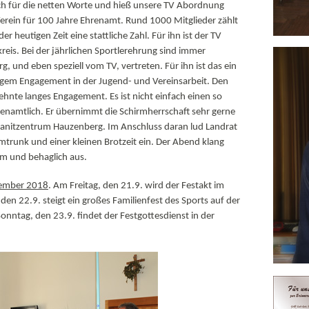
ich für die netten Worte und hieß unsere TV Abordnung
Verein für 100 Jahre Ehrenamt. Rund 1000 Mitglieder zählt
r heutigen Zeit eine stattliche Zahl. Für ihn ist der TV
kreis. Bei der jährlichen Sportlerehrung sind immer
, und eben speziell vom TV, vertreten. Für ihn ist das ein
igem Engagement in der Jugend- und Vereinsarbeit. Den
zehnte langes Engagement. Es ist nicht einfach einen so
renamtlich. Er übernimmt die Schirmherrschaft sehr gerne
Granitzentrum Hauzenberg. Im Anschluss daran lud Landrat
trunk und einer kleinen Brotzeit ein. Der Abend klang
m und behaglich aus.
tember 2018
. Am Freitag, den 21.9. wird der Festakt im
n 22.9. steigt ein großes Familienfest des Sports auf der
nntag, den 23.9. findet der Festgottesdienst in der