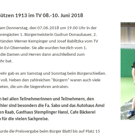
ützen 1913 im TV 08.-10. Juni 2018
 am Donnerstag, den 07.06.2018 um 19.00 Uhr in der
hrengästen 1. Bürgermeisterin Gudrun Donaubauer, 2.
rständen Werner Kempinger und Josef Bablitzka vom TV
 Evi Oberneder. Sie alle wurden herzlich vom 1.
er die Damen und Herren dann anschließend zum
hr bat.
ehr gab es am Samstag und Sonntag beim Bürgerschießen.
 voll. Neben den zahlreichen “Bürgern” waren auch viele
ten, die um die Siegerehren antraten.
h bei allen Teilnehmerinnen und Teilnehmern, den
hier sind besonders die Fa. Sabo und das Autohaus Amsl
n Raab, Gasthaus Stemplinger Hansl, Cafe Bäckerei
 für die vielen Sachpreise.
de die Preisvergabe beim Bürger Blattl bis auf Platz 15